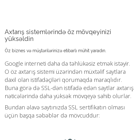
Axtarış sistemlərində öz mövqeyinizi
yüksəldin
Öz biznes və müştərilərinizə etibarlı mühit yaradın.
Google interneti daha da təhlükəsiz etmək istəyir.
O öz axtarış sistemi üzərindən müxtəlif saytlara
daxil olan istifadəçiləri qorumaqda maraqlıdır.
Buna görə də SSL-dən istifadə edən saytlar axtarış
nəticələrində daha yüksək mövqeyə sahib olurlar.
Bundan əlavə saytınızda SSL sertifikatın olması
üçün başqa səbəblər də mövcuddur: