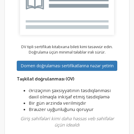
DV tipli sertifikatı kitabxana bileti kimi təsəvvür edin.
Doğrulama üçün minimal tələblər irəli sürür.
Domen doğrulaması sertifikatlarına nəzər yetirin
Təşkilat doğrulanması (OV)
Ərizəçinin şəxsiyyətinin təsdiqlənməsi
daxil olmaqla inkişaf etmiş təsdiqləmə
Bir gün ərzində verilmişdir
Brauzer uyğunluğunu qoruyur
Giriş səhifələri kimi daha həssas veb səhifələr
üçün idealdı