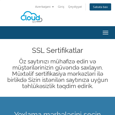
Azerbaijani
Giriş
Qeydiyyat
Səbətə bax
Naviq
keçid
SSL Sertifikatlar
Öz saytınızı mühafizə edin və
müştərilərinizin güvəndə saxlayın.
Müxtəlif sertifikasiya mərkəzləri ilə
birlikdə Sizin istənilən saytınıza uyğun
təhlükəsizlik təqdim edirik.
Yoxlama mərhələsini seçin