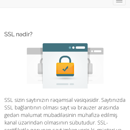
Naviq
keçid
SSL nədir?
SSL sizin saytınızın rəqəmsal vəsiqəsidir. Saytınızda
SSL bağlantının olması sayt və brauzer arasında
gedən məlumat mübadiləsinin mühafizə edilmiş
kanal üzərindən olmasının sübutudur. SSL-