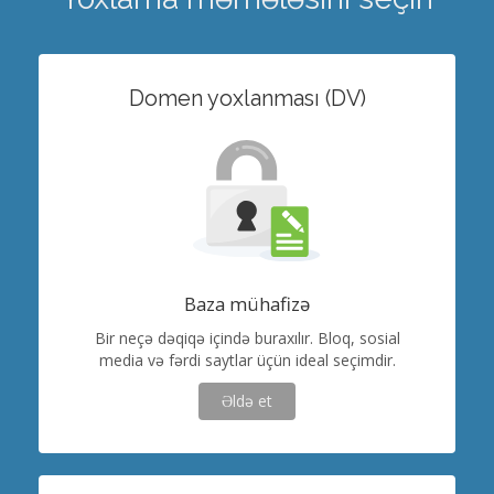
Domen yoxlanması (DV)
Baza mühafizə
Bir neçə dəqiqə içində buraxılır. Bloq, sosial
media və fərdi saytlar üçün ideal seçimdir.
Əldə et