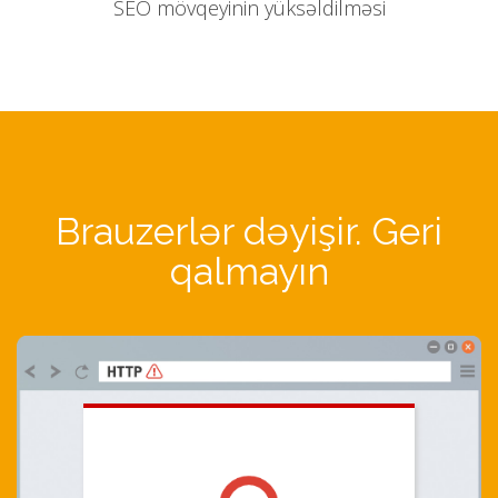
SEO mövqeyinin yüksəldilməsi
Brauzerlər dəyişir. Geri
qalmayın