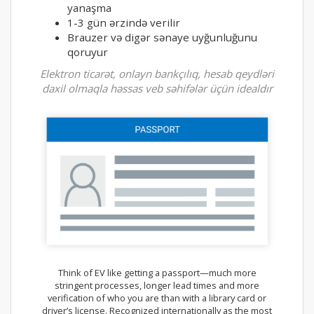
yanaşma
1-3 gün ərzində verilir
Brauzer və digər sənaye uyğunluğunu
qoruyur
Elektron ticarət, onlayn bankçılıq, hesab qeydləri
daxil olmaqla həssas veb səhifələr üçün idealdır
Think of EV like getting a passport—much more
stringent processes, longer lead times and more
verification of who you are than with a library card or
driver’s license. Recognized internationally as the most