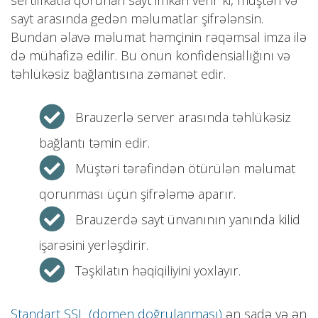
sertifikatla qorunan sayt imkan verir ki, müştəri və
sayt arasında gedən məlumatlar şifrələnsin.
Bundan əlavə məlumat həmçinin rəqəmsal imza ilə
də mühafizə edilir. Bu onun konfidensiallığını və
təhlükəsiz bağlantısına zəmanət edir.
Brauzerlə server arasında təhlükəsiz
bağlantı təmin edir.
Müştəri tərəfindən ötürülən məlumat
qorunması üçün şifrələmə aparır.
Brauzerdə sayt ünvanının yanında kilid
işarəsini yerləşdirir.
Təşkilatın həqiqiliyini yoxlayır.
Standart SSL (domen doğrulanması)
ən sadə və ən