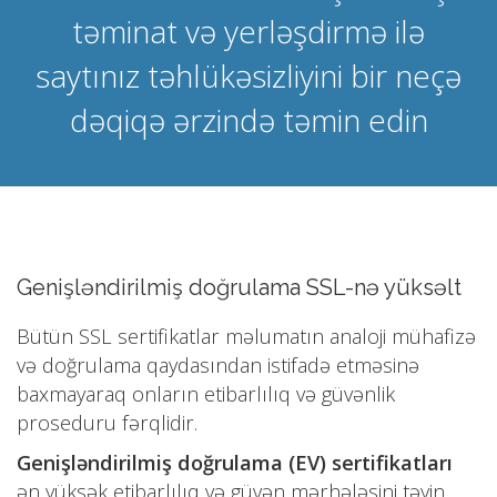
təminat və yerləşdirmə ilə
saytınız təhlükəsizliyini bir neçə
dəqiqə ərzində təmin edin
Genişləndirilmiş doğrulama SSL-nə yüksəlt
Bütün SSL sertifikatlar məlumatın analoji mühafizə
və doğrulama qaydasından istifadə etməsinə
baxmayaraq onların etibarlılıq və güvənlik
proseduru fərqlidir.
Genişləndirilmiş doğrulama (EV) sertifikatları
ən yüksək etibarlılıq və güvən mərhələsini təyin