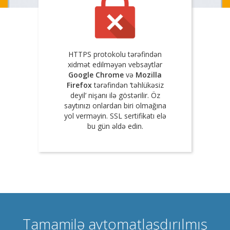
HTTPS protokolu tərəfindən
xidmət edilməyən vebsaytlar
Google Chrome
və
Mozilla
Firefox
tərəfindən ‘təhlükəsiz
deyil’ nişanı ilə göstərilir. Öz
saytınızı onlardan biri olmağına
yol verməyin. SSL sertifikatı elə
bu gün əldə edin.
Tamamilə avtomatlaşdırılmış