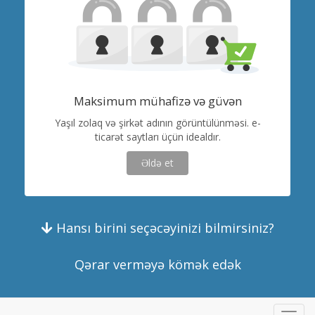
Maksimum mühafizə və güvən
Yaşıl zolaq və şirkət adının görüntülünməsi. e-
ticarət saytları üçün idealdır.
Əldə et
Hansı birini seçəcəyinizi bilmirsiniz?
Qərar verməyə kömək edək