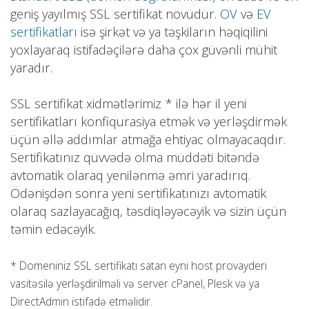
geniş yayılmış SSL sertifikat növüdür.
OV
və
EV
sertifikatları
isə şirkət və ya təşkiların həqiqilini
yoxlayaraq istifadəçilərə daha çox güvənli mühit
yaradır.
SSL sertifikat xidmətlərimiz * ilə hər il yeni
sertifikatları konfiqurasiya etmək və yerləşdirmək
üçün əllə addımlar atmağa ehtiyac olmayacaqdır.
Sertifikatınız qüvvədə olma müddəti bitəndə
avtomatik olaraq yenilənmə əmri yaradırıq.
Ödənişdən sonra yeni sertifikatınızı avtomatik
olaraq sazlayacağıq, təsdiqləyəcəyik və sizin üçün
təmin edəcəyik.
* Domeniniz SSL sertifikatı satan eyni host provayderi
vasitəsilə yerləşdirilməli və server cPanel, Plesk və ya
DirectAdmin istifadə etməlidir.