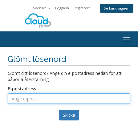
Svenska
Logga in
Registrera
Se kundvagnen
Togg
navig
Glömt lösenord
Glömt ditt lösenord? Ange din e-postadress nedan för att
påbörja återställning.
E-postadress
Skicka