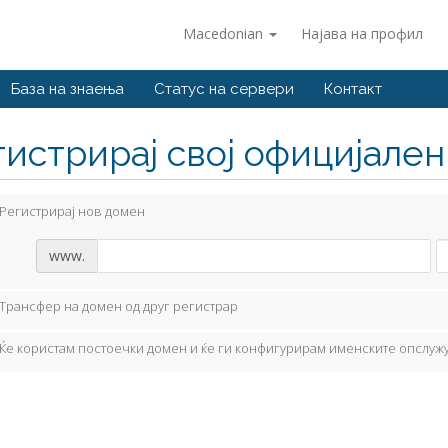
Macedonian
Најава на профил
База на знаења
Статус на сервери
Контакт
гистрирај свој официјале
Регистрирај нов домен
www.
Трансфер на домен од друг регистрар
Ќе користам постоечки домен и ќе ги конфигурирам именските опслуж