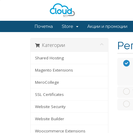
Почетна
Store
Акции и промоции
Ре
Категории
Shared Hosting
Magento Extensions
MeroCollege
SSL Certificates
Website Security
Website Builder
Woocommerce Extensions