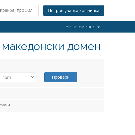
Креирај профил
Потрошувачка кошничка
Ваша сметка
н македонски домен
Провери
увачи