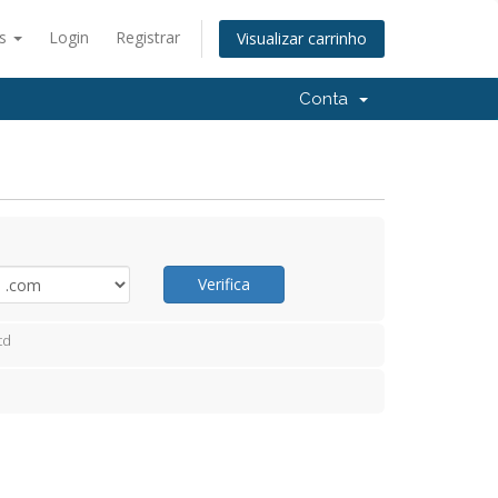
ês
Login
Registrar
Visualizar carrinho
Conta
Verifica
td