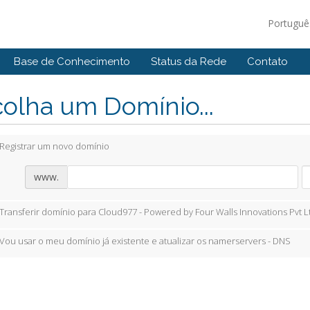
Portugu
Base de Conhecimento
Status da Rede
Contato
olha um Domínio...
Registrar um novo domínio
www.
Transferir domínio para Cloud977 - Powered by Four Walls Innovations Pvt L
Vou usar o meu domínio já existente e atualizar os namerservers - DNS