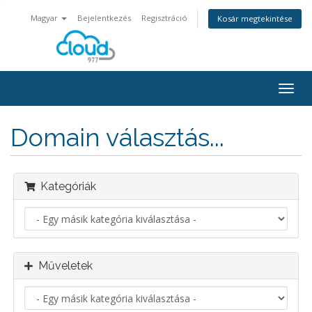
Magyar
Bejelentkezés
Regisztráció
Kosár megtekintése
Váltá
a
navig
Domain választás...
Kategóriák
Műveletek