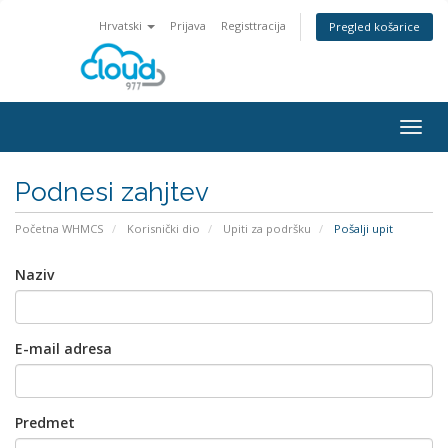
Hrvatski
Prijava
Registtracija
Pregled košarice
Togg
navig
Podnesi zahjtev
Početna WHMCS
Korisnički dio
Upiti za podršku
Pošalji upit
Naziv
E-mail adresa
Predmet