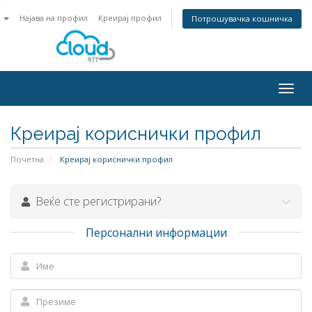
n
Најава на профил
Креирај профил
Потрошувачка кошничка
Togg
navig
Креирај кориснички профил
Почетна
Креирај кориснички профил
Веќе сте регистрирани?
Персонални информации