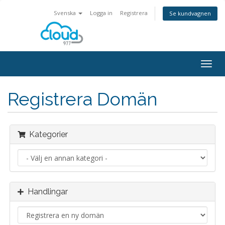
Svenska
Logga in
Registrera
Se kundvagnen
Togg
navig
Registrera Domän
Kategorier
Handlingar