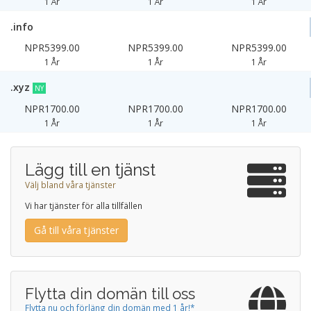
1 År
1 År
1 År
.info
NPR5399.00
NPR5399.00
NPR5399.00
1 År
1 År
1 År
.xyz
NY
NPR1700.00
NPR1700.00
NPR1700.00
1 År
1 År
1 År
Lägg till en tjänst
Välj bland våra tjänster
Vi har tjänster för alla tillfällen
Gå till våra tjänster
Flytta din domän till oss
Flytta nu och förläng din domän med 1 år!*