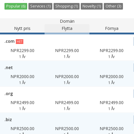
Popular (6)
Services (1)
Shopping (1)
Novelty (1)
Other (3)
Domän
Nytt pris
Flytta
Förnya
.com
HET
NPR2299.00
NPR2299.00
NPR2299.00
1 År
1 År
1 År
.net
NPR2000.00
NPR2000.00
NPR2000.00
1 År
1 År
1 År
.org
NPR2499.00
NPR2499.00
NPR2499.00
1 År
1 År
1 År
.biz
NPR2500.00
NPR2500.00
NPR2500.00